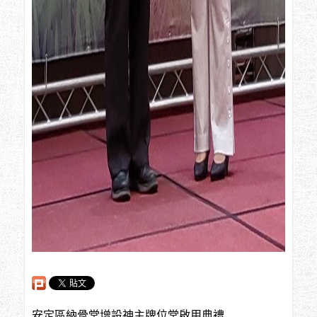
安定區納骨堂增設神主牌位堂啟用典禮